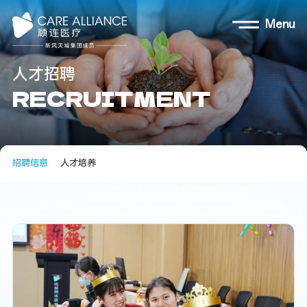
Menu
人
才
招
聘
R
E
C
R
U
I
T
M
E
N
T
招聘信息
人才培养