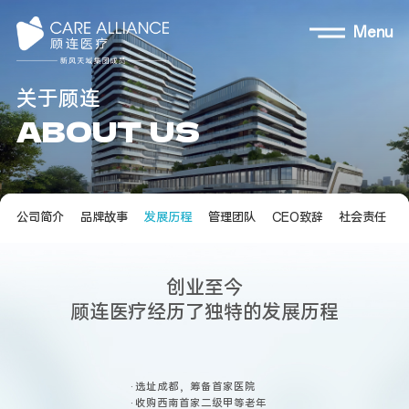
Menu
关
于
顾
连
A
B
O
U
T
U
S
公司简介
品牌故事
发展历程
管理团队
CEO致辞
社会责任
创
业
至
今
顾
连
医
疗
经
历
了
独
特
的
发
展
历
程
· 选址成都，筹备首家医院

· 收购西南首家二级甲等老年