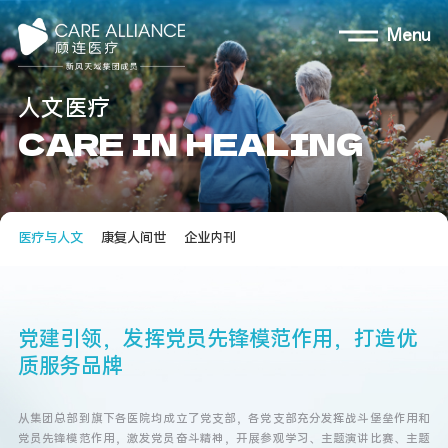
Menu
人
文
医
疗
C
A
R
E
I
N
H
E
A
L
I
N
G
医疗与人文
康复人间世
企业内刊
党
建
引
领
，
发
挥
党
员
先
锋
模
范
作
用
，
打
造
优
质
服
务
品
牌
从集团总部到旗下各医院均成立了党支部，各党支部充分发挥战斗堡垒作用和
党员先锋模范作用，激发党员奋斗精神，开展参观学习、主题演讲比赛、主题