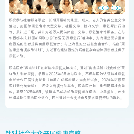
积极参与社会服务事业，长期开展针对儿童、成人、老人的各类公益义诊
活动，如国际康复专家大型义诊、社区义诊、院内义诊、康复帮扶行动
等，累计近千场，共计为近万人提供筛查、义诊、康复治疗等服务。在与
华西都市报·封面新闻联办的“有爱无碍·康复行”活动中，为有康复需求且家
庭困难的患者提供免费康复治疗；与上海星旭公益基金会合作，推出“顾
连康复专项救助计划”，为近百名经济困难的疑难复杂功能障碍患者提供了
康复补助。

顾连医疗“微光计划”创新精神康复支持模式，通过“资金捐赠+过渡就业”双
轨助力患者康复。项目自2023年8月启动以来，不仅与国际认证精神康复
会所合作开展过渡就业（首期在成都希望之光会所试点，2024年拓展至
深圳蒲公英会所），还设立专项公益基金，顾连医疗按1:1比例配捐社会善
款。截至2025年6月，该模式已成功帮助康复者在保洁、中药煎制、库房
管理等岗位重拾职业信心，同时通过资金支持惠及更多需要帮助的群体。
针
对
社
会
大
众
开
展
健
康
宣
教