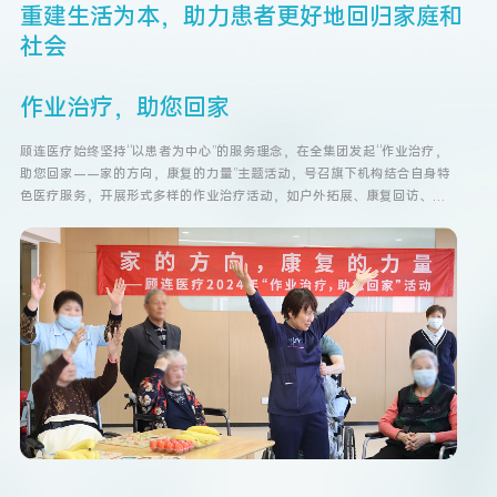
重
建
生
活
为
本
，
助
力
患
者
更
好
地
回
归
家
庭
和
社
会
作业治疗，助您回家
顾连医疗始终坚持“以患者为中心”的服务理念，在全集团发起“作业治疗，
设
助您回家——家的方向，康复的力量”主题活动，号召旗下机构结合自身特
等
色医疗服务，开展形式多样的作业治疗活动，如户外拓展、康复回访、家
习
庭康复指导、生活场景体验等，以此增进公众对作业治疗的认知，激励康
复治疗师不断提升专业技能，助力患者重建生活，更好地融入家庭和社
会。