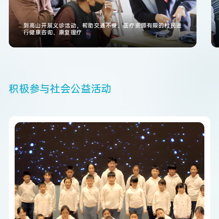
到高山开展义诊活动，帮助交通不便、医疗资源有限的村民进
行健康咨询、康复理疗
积
极
参
与
社
会
公
益
活
动