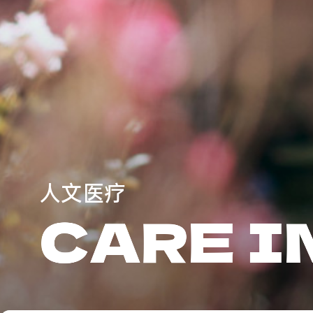
人
文
医
疗
C
A
R
E
I