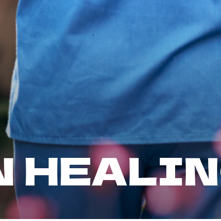
N
H
E
A
L
I
N