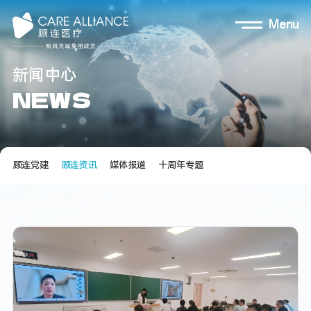
Menu
新
闻
中
心
N
E
W
S
顾连党建
顾连资讯
媒体报道
十周年专题