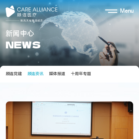
Menu
新
闻
中
心
N
E
W
S
顾连党建
顾连资讯
媒体报道
十周年专题