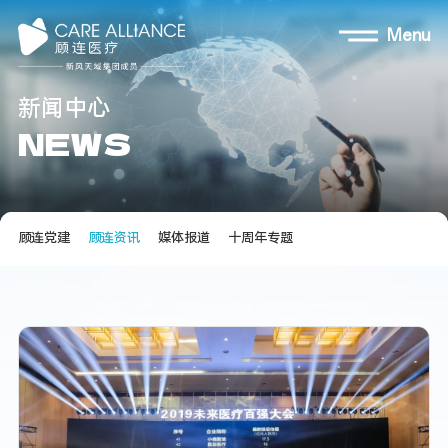
Menu
新
闻
中
心
N
E
W
S
顾连党建
顾连资讯
媒体报道
十周年专题