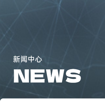
新
闻
中
心
N
E
W
S